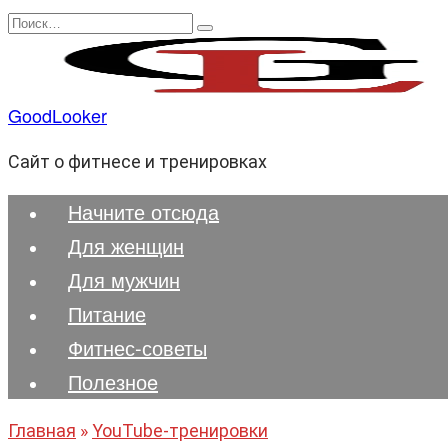
Перейти
Search
к
for:
содержанию
GoodLooker
Сайт о фитнесе и тренировках
Начните отсюда
Для женщин
Для мужчин
Питание
Фитнес-советы
Полезноe
Главная
»
YouTube-тренировки