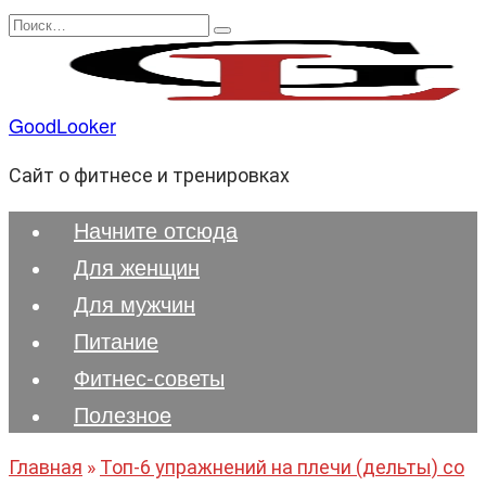
Перейти
Search
к
for:
содержанию
GoodLooker
Сайт о фитнесе и тренировках
Начните отсюда
Для женщин
Для мужчин
Питание
Фитнес-советы
Полезноe
Главная
»
Топ-6 упражнений на плечи (дельты) со