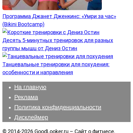
Программа Джанет Дженкинс: «Умри за час»
(Bikini Bootcamp)
Десять 5-минутных тренировок для разных
группы мышц от Дениз Остин
Танцевальные тренировки для похудения:
особенности и направления
На главную
Реклама
Политика конфиденциальности
Дисклеймер
© 2014-2026 GoodLooker.ru – Сайт о фитнесе,