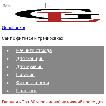
Перейти
Search
к
for:
содержанию
GoodLooker
Сайт о фитнесе и тренировках
Начните отсюда
Для женщин
Для мужчин
Питание
Фитнес-советы
Полезноe
Главная
»
Топ-30 упражнений на нижний пресс для