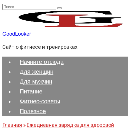
Перейти
Search
к
for:
содержанию
GoodLooker
Сайт о фитнесе и тренировках
Начните отсюда
Для женщин
Для мужчин
Питание
Фитнес-советы
Полезноe
Главная
»
Ежедневная зарядка для здоровой