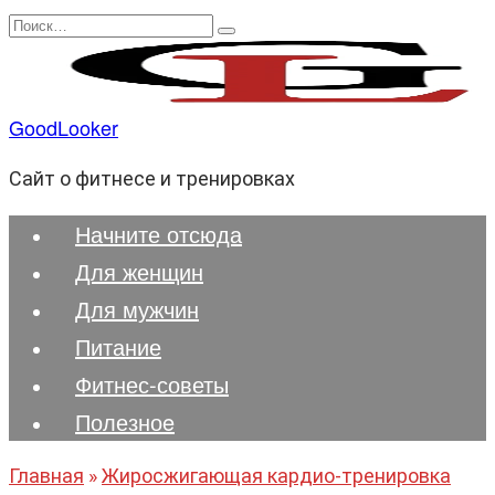
Перейти
Search
к
for:
содержанию
GoodLooker
Сайт о фитнесе и тренировках
Начните отсюда
Для женщин
Для мужчин
Питание
Фитнес-советы
Полезноe
Главная
»
Жиросжигающая кардио-тренировка