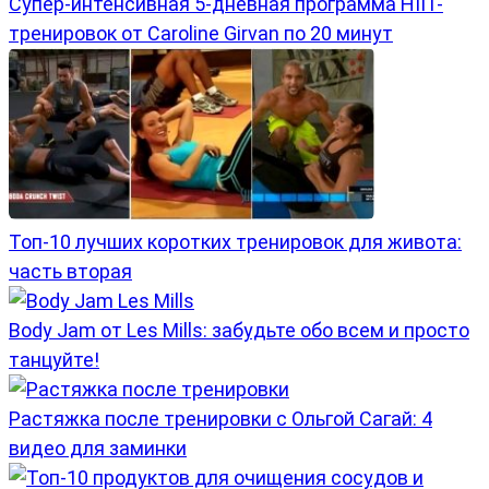
Супер-интенсивная 5-дневная программа HIIT-
тренировок от Caroline Girvan по 20 минут
Топ-10 лучших коротких тренировок для живота:
часть вторая
Body Jam от Les Mills: забудьте обо всем и просто
танцуйте!
Растяжка после тренировки с Ольгой Сагай: 4
видео для заминки