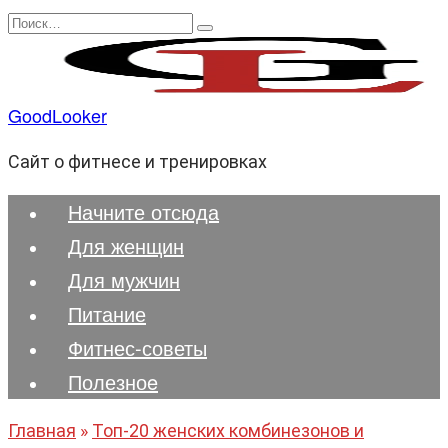
Перейти
Search
к
for:
содержанию
GoodLooker
Сайт о фитнесе и тренировках
Начните отсюда
Для женщин
Для мужчин
Питание
Фитнес-советы
Полезноe
Главная
»
Топ-20 женских комбинезонов и