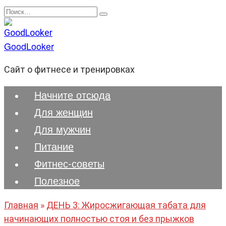
Перейти
Search
к
for:
содержанию
GoodLooker
Сайт о фитнесе и тренировках
Начните отсюда
Для женщин
Для мужчин
Питание
Фитнес-советы
Полезноe
Главная
»
ДЕНЬ 3: Жиросжигающая табата для
начинающих полностью стоя и без прыжков