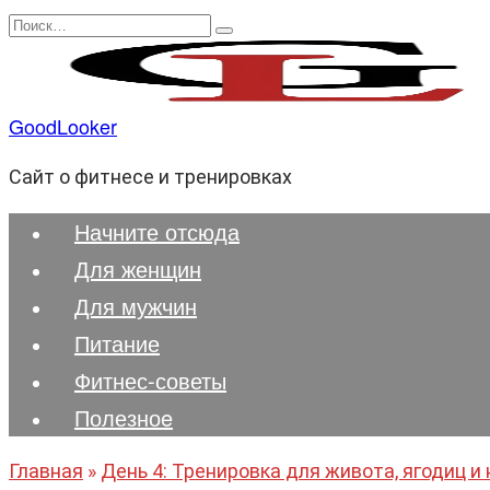
Перейти
Search
к
for:
содержанию
GoodLooker
Сайт о фитнесе и тренировках
Начните отсюда
Для женщин
Для мужчин
Питание
Фитнес-советы
Полезноe
Главная
»
День 4: Тренировка для живота, ягодиц и 