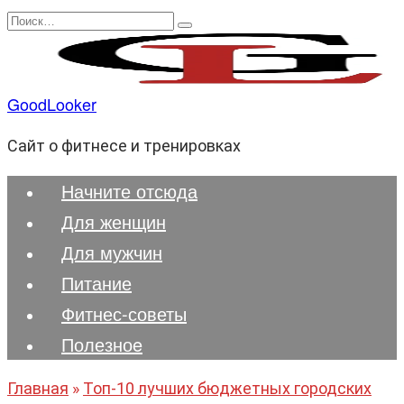
Перейти
Search
к
for:
содержанию
GoodLooker
Сайт о фитнесе и тренировках
Начните отсюда
Для женщин
Для мужчин
Питание
Фитнес-советы
Полезноe
Главная
»
Топ-10 лучших бюджетных городских