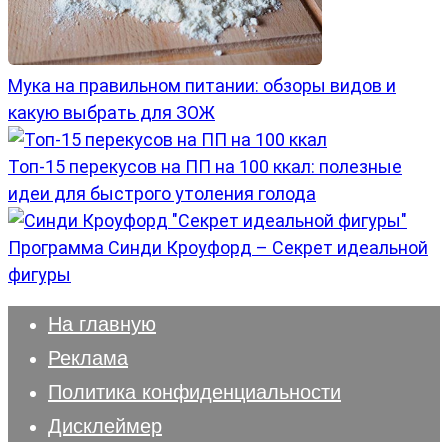
Мука на правильном питании: обзоры видов и
какую выбрать для ЗОЖ
Топ-15 перекусов на ПП на 100 ккал: полезные
идеи для быстрого утоления голода
Программа Синди Кроуфорд – Секрет идеальной
фигуры
На главную
Реклама
Политика конфиденциальности
Дисклеймер