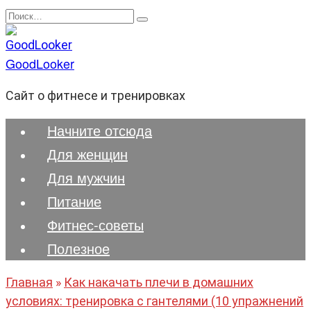
Перейти
Search
к
for:
содержанию
GoodLooker
Сайт о фитнесе и тренировках
Начните отсюда
Для женщин
Для мужчин
Питание
Фитнес-советы
Полезноe
Главная
»
Как накачать плечи в домашних
условиях: тренировка с гантелями (10 упражнений