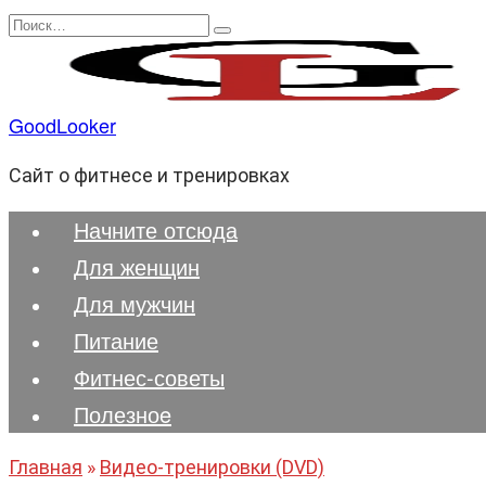
Перейти
Search
к
for:
содержанию
GoodLooker
Сайт о фитнесе и тренировках
Начните отсюда
Для женщин
Для мужчин
Питание
Фитнес-советы
Полезноe
Главная
»
Видео-тренировки (DVD)