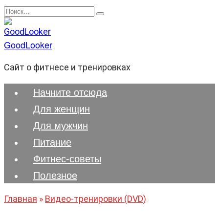
Перейти
Search
к
for:
содержанию
GoodLooker
Сайт о фитнесе и тренировках
Начните отсюда
Для женщин
Для мужчин
Питание
Фитнес-советы
Полезноe
Главная
»
Видео-тренировки (DVD)