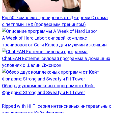
Rip 60: комплекс тренировок от Джереми Строма
с петлями TRX (подвесным тренингом)
A Week of Hard Labor: силовой комплекс
тренировок от Саги Калев для мужчин и женщин
ChaLEAN Extreme: силовая программа в домашних
условиях с Шалин Джонсон
Обзор двух комплексных программ от Кейт
Фридрих: Strong and Sweaty и Fit Tower
Ripped with HIIT: серия интенсивных интервальных
тренировок от Кейт Фридрих