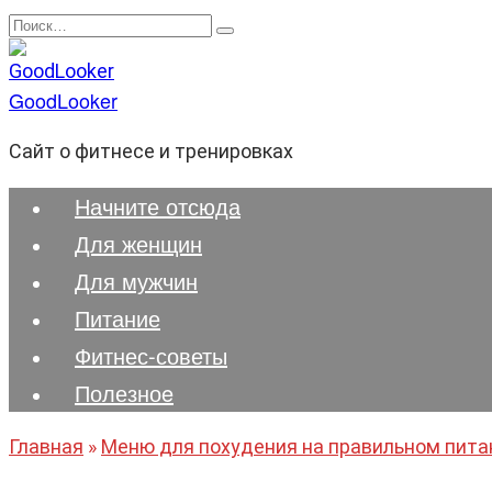
Перейти
Search
к
for:
содержанию
GoodLooker
Сайт о фитнесе и тренировках
Начните отсюда
Для женщин
Для мужчин
Питание
Фитнес-советы
Полезноe
Главная
»
Меню для похудения на правильном питани