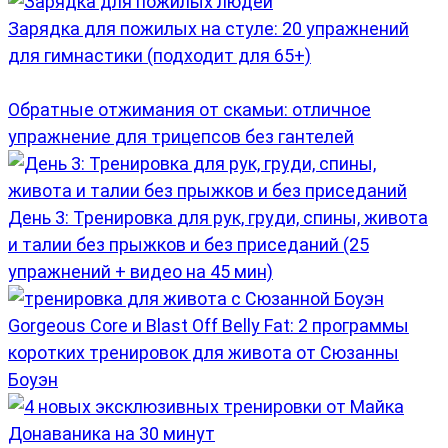
Зарядка для пожилых на стуле: 20 упражнений
для гимнастики (подходит для 65+)
Обратные отжимания от скамьи: отличное
упражнение для трицепсов без гантелей
День 3: Тренировка для рук, груди, спины, живота
и талии без прыжков и без приседаний (25
упражнений + видео на 45 мин)
Gorgeous Core и Blast Off Belly Fat: 2 программы
коротких тренировок для живота от Сюзанны
Боуэн