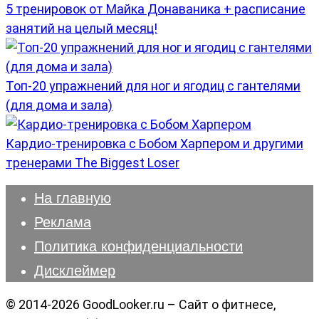
5 тренировок от Майка Донаваника + расписание
занятий на целый месяц!
Топ-20 упражнений для ног и ягодиц с гантелями
(для дома и зала)
Кардио-тренировка с Бобом Харпером и другими
тренерами The Biggest Loser
На главную
Реклама
Политика конфиденциальности
Дисклеймер
© 2014-2026 GoodLooker.ru – Сайт о фитнесе,