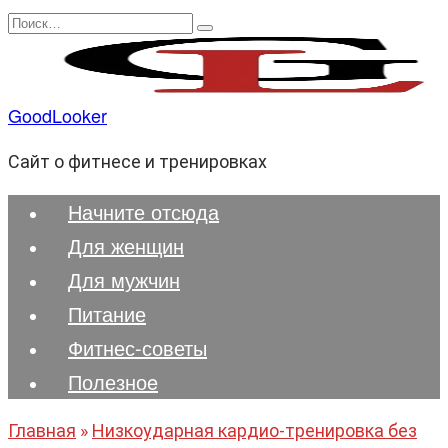
Перейти
Search
к
for:
содержанию
GoodLooker
Сайт о фитнесе и тренировках
Начните отсюда
Для женщин
Для мужчин
Питание
Фитнес-советы
Полезноe
Главная
»
Низкоударная кардио-тренировка без