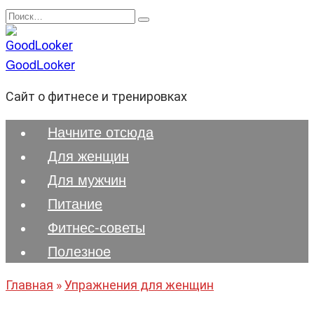
Перейти
Search
к
for:
содержанию
GoodLooker
Сайт о фитнесе и тренировках
Начните отсюда
Для женщин
Для мужчин
Питание
Фитнес-советы
Полезноe
Главная
»
Упражнения для женщин