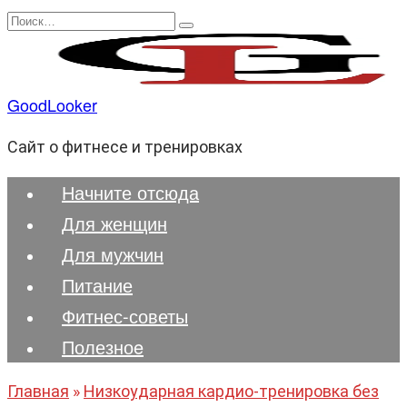
Перейти
Search
к
for:
содержанию
GoodLooker
Сайт о фитнесе и тренировках
Начните отсюда
Для женщин
Для мужчин
Питание
Фитнес-советы
Полезноe
Главная
»
Низкоударная кардио-тренировка без