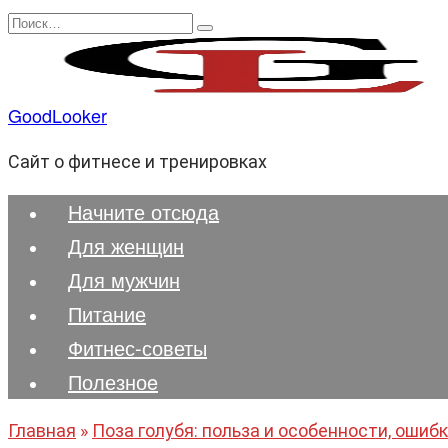
Перейти
Search
к
for:
содержанию
GoodLooker
Сайт о фитнесе и тренировках
Начните отсюда
Для женщин
Для мужчин
Питание
Фитнес-советы
Полезноe
Главная
»
Поза голубя: польза и особенности, оши