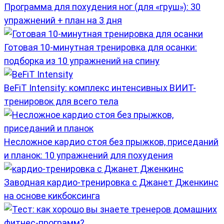
Программа для похудения ног (для «груш»): 30
упражнений + план на 3 дня
Готовая 10-минутная тренировка для осанки:
подборка из 10 упражнений на спину
BeFiT Intensity: комплекс интенсивных ВИИТ-
тренировок для всего тела
Несложное кардио стоя без прыжков, приседаний
и планок: 10 упражнений для похудения
Заводная кардио-тренировка с Джанет Дженкинс
на основе кикбоксинга