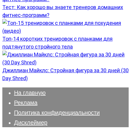
Тест: Как хорошо вы знаете тренеров домашних
фитнес-программ?
Топ-14 коротких тренировок с планками для
подтянутого стройного тела
Джиллиан Майклс: Стройная фигура за 30 дней (30
Day Shred)
На главную
Реклама
Политика конфиденциальности
Дисклеймер