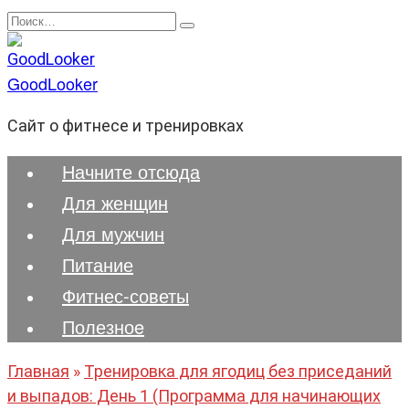
Перейти
Search
к
for:
содержанию
GoodLooker
Сайт о фитнесе и тренировках
Начните отсюда
Для женщин
Для мужчин
Питание
Фитнес-советы
Полезноe
Главная
»
Тренировка для ягодиц без приседаний
и выпадов: День 1 (Программа для начинающих