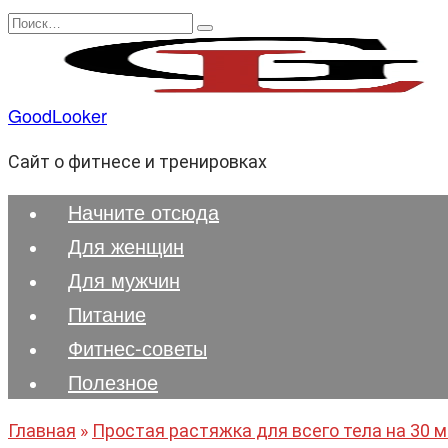
Перейти
Search
к
for:
содержанию
GoodLooker
Сайт о фитнесе и тренировках
Начните отсюда
Для женщин
Для мужчин
Питание
Фитнес-советы
Полезноe
Главная
»
Простая растяжка для всего тела на 30 м