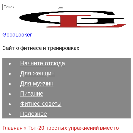
Перейти
Search
к
for:
содержанию
GoodLooker
Сайт о фитнесе и тренировках
Начните отсюда
Для женщин
Для мужчин
Питание
Фитнес-советы
Полезноe
Главная
»
Топ-20 простых упражнений вместо