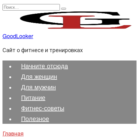
Перейти
Search
к
for:
содержанию
GoodLooker
Сайт о фитнесе и тренировках
Начните отсюда
Для женщин
Для мужчин
Питание
Фитнес-советы
Полезноe
Главная