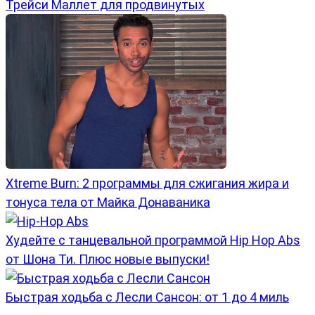
Трейси Маллет для продвинутых
Xtreme Burn: 2 программы для сжигания жира и
тонуса тела от Майка Донаваника
Худейте с танцевальной программой Hip Hop Abs
от Шона Ти. Плюс новые выпуски!
Быстрая ходьба с Лесли Сансон: от 1 до 4 миль