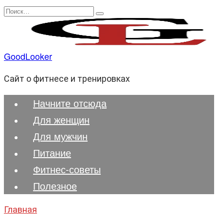
Перейти
Search
к
for:
содержанию
GoodLooker
Сайт о фитнесе и тренировках
Начните отсюда
Для женщин
Для мужчин
Питание
Фитнес-советы
Полезноe
Главная