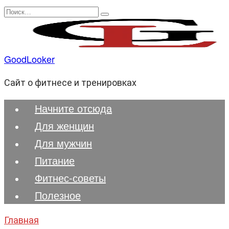
Перейти
Search
к
for:
содержанию
GoodLooker
Сайт о фитнесе и тренировках
Начните отсюда
Для женщин
Для мужчин
Питание
Фитнес-советы
Полезноe
Главная