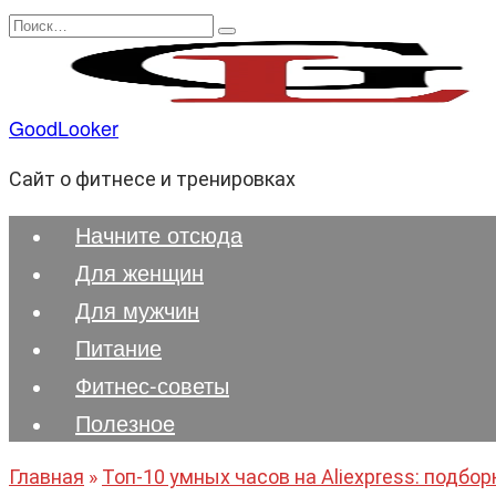
Перейти
Search
к
for:
содержанию
GoodLooker
Сайт о фитнесе и тренировках
Начните отсюда
Для женщин
Для мужчин
Питание
Фитнес-советы
Полезноe
Главная
»
Топ-10 умных часов на Aliexpress: подбо