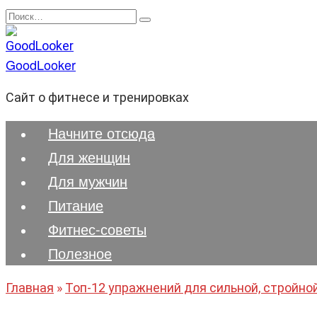
Перейти
Search
к
for:
содержанию
GoodLooker
Сайт о фитнесе и тренировках
Начните отсюда
Для женщин
Для мужчин
Питание
Фитнес-советы
Полезноe
Главная
»
Топ-12 упражнений для сильной, стройно