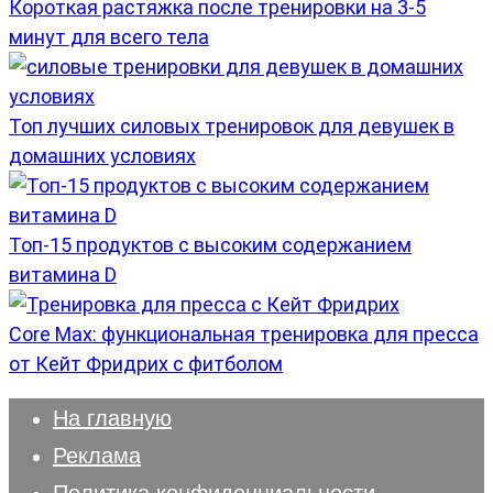
Короткая растяжка после тренировки на 3-5
минут для всего тела
Топ лучших силовых тренировок для девушек в
домашних условиях
Топ-15 продуктов с высоким содержанием
витамина D
Core Max: функциональная тренировка для пресса
от Кейт Фридрих с фитболом
На главную
Реклама
Политика конфиденциальности