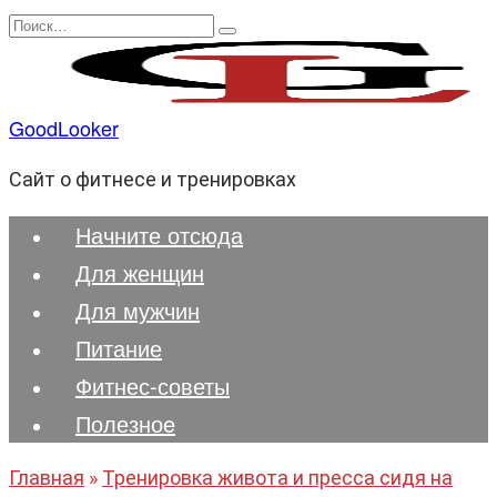
Перейти
Search
к
for:
содержанию
GoodLooker
Сайт о фитнесе и тренировках
Начните отсюда
Для женщин
Для мужчин
Питание
Фитнес-советы
Полезноe
Главная
»
Тренировка живота и пресса сидя на