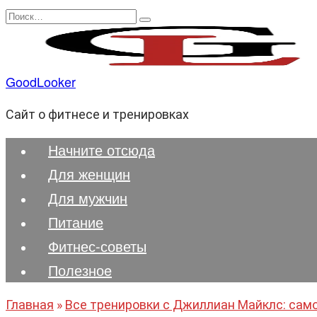
Перейти
Search
к
for:
содержанию
GoodLooker
Сайт о фитнесе и тренировках
Начните отсюда
Для женщин
Для мужчин
Питание
Фитнес-советы
Полезноe
Главная
»
Все тренировки с Джиллиан Майклс: само