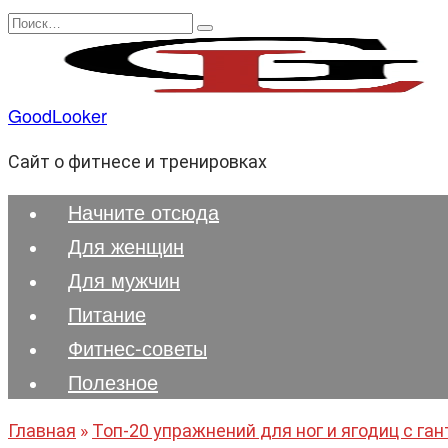
Перейти
Search
к
for:
содержанию
GoodLooker
Сайт о фитнесе и тренировках
Начните отсюда
Для женщин
Для мужчин
Питание
Фитнес-советы
Полезноe
Главная
»
Топ-20 упражнений для ног и ягодиц с ган