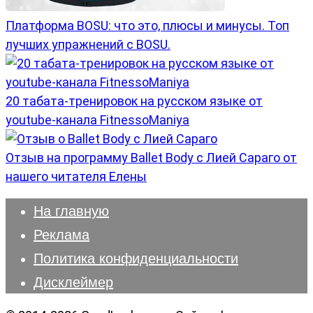
Платформа BOSU: что это, плюсы и минусы. Топ
лучших упражнений с BOSU.
20 табата-тренировок на русском языке от
youtube-канала FitnessoManiya
Отзыв на программу Ballet Body с Лией Сараго от
нашего читателя Елены
На главную
Реклама
Политика конфиденциальности
Дисклеймер