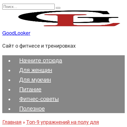
Перейти
Search
к
for:
содержанию
GoodLooker
Сайт о фитнесе и тренировках
Начните отсюда
Для женщин
Для мужчин
Питание
Фитнес-советы
Полезноe
Главная
»
Топ-9 упражнений на полу для