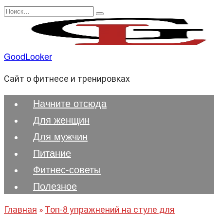
Перейти
Search
к
for:
содержанию
GoodLooker
Сайт о фитнесе и тренировках
Начните отсюда
Для женщин
Для мужчин
Питание
Фитнес-советы
Полезноe
Главная
»
Топ-8 упражнений на стуле для