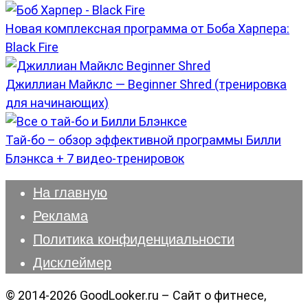
Новая комплексная программа от Боба Харпера:
Black Fire
Джиллиан Майклс — Beginner Shred (тренировка
для начинающих)
Тай-бо – обзор эффективной программы Билли
Блэнкса + 7 видео-тренировок
На главную
Реклама
Политика конфиденциальности
Дисклеймер
© 2014-2026 GoodLooker.ru – Сайт о фитнесе,