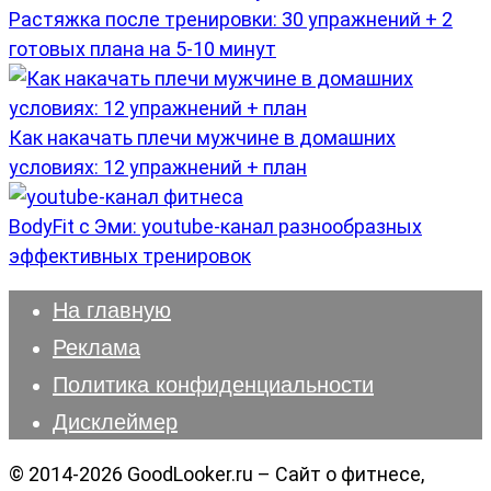
Растяжка после тренировки: 30 упражнений + 2
готовых плана на 5-10 минут
Как накачать плечи мужчине в домашних
условиях: 12 упражнений + план
BodyFit с Эми: youtube-канал разнообразных
эффективных тренировок
На главную
Реклама
Политика конфиденциальности
Дисклеймер
© 2014-2026 GoodLooker.ru – Сайт о фитнесе,