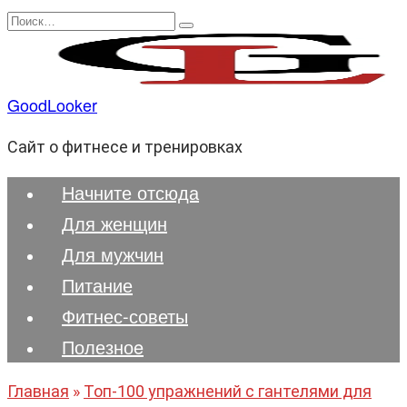
Перейти
Search
к
for:
содержанию
GoodLooker
Сайт о фитнесе и тренировках
Начните отсюда
Для женщин
Для мужчин
Питание
Фитнес-советы
Полезноe
Главная
»
Топ-100 упражнений с гантелями для