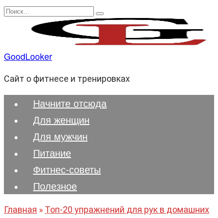
Перейти
Search
к
for:
содержанию
GoodLooker
Сайт о фитнесе и тренировках
Начните отсюда
Для женщин
Для мужчин
Питание
Фитнес-советы
Полезноe
Главная
»
Топ-20 упражнений для рук в домашних