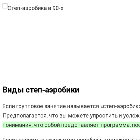
Виды степ-аэробики
Если групповое занятие называется «степ-аэробико
Предполагается, что вы можете упростить и услож
понимания, что собой представляет программа, по
Если говорить о видах степ-аэробики, то можно в