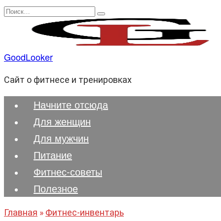
Перейти
Search
к
for:
содержанию
GoodLooker
Сайт о фитнесе и тренировках
Начните отсюда
Для женщин
Для мужчин
Питание
Фитнес-советы
Полезноe
Главная
»
Фитнес-инвентарь