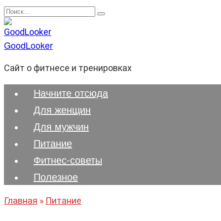
Перейти
Search
к
for:
содержанию
GoodLooker
Сайт о фитнесе и тренировках
Начните отсюда
Для женщин
Для мужчин
Питание
Фитнес-советы
Полезноe
Главная
»
Питание