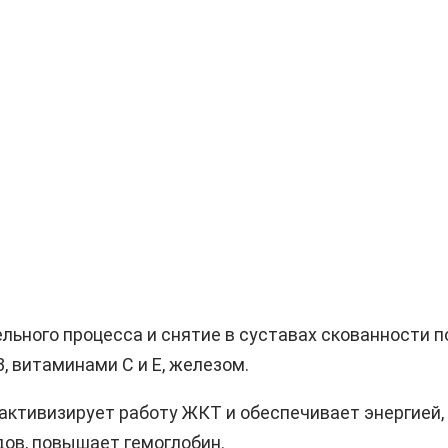
ьного процесса и снятие в суставах скованности по
, витаминами C и E, железом.
активизирует работу ЖКТ и обеспечивает энергией,
дов, повышает гемоглобин.