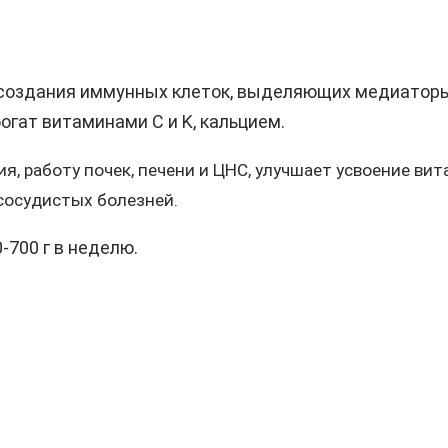
оздания иммунных клеток, выделяющих медиаторы 
огат витаминами C и K, кальцием.
, работу почек, печени и ЦНС, улучшает усвоение вита
 сосудистых болезней.
-700 г в неделю.