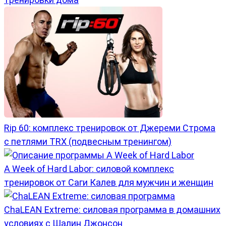
Rip 60: комплекс тренировок от Джереми Строма
с петлями TRX (подвесным тренингом)
A Week of Hard Labor: силовой комплекс
тренировок от Саги Калев для мужчин и женщин
ChaLEAN Extreme: силовая программа в домашних
условиях с Шалин Джонсон