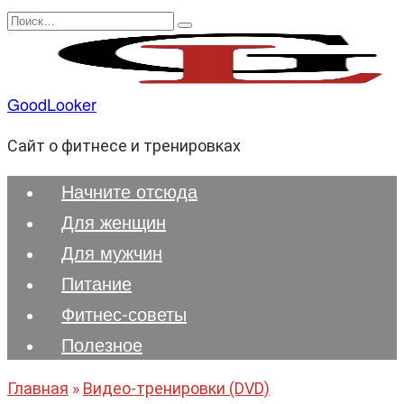
Перейти
Search
к
for:
содержанию
GoodLooker
Сайт о фитнесе и тренировках
Начните отсюда
Для женщин
Для мужчин
Питание
Фитнес-советы
Полезноe
Главная
»
Видео-тренировки (DVD)