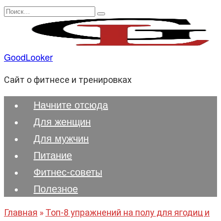
Перейти
Search
к
for:
содержанию
GoodLooker
Сайт о фитнесе и тренировках
Начните отсюда
Для женщин
Для мужчин
Питание
Фитнес-советы
Полезноe
Главная
»
Топ-8 упражнений на полу для ягодиц и