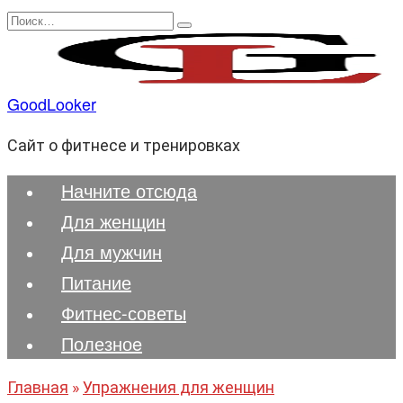
Перейти
Search
к
for:
содержанию
GoodLooker
Сайт о фитнесе и тренировках
Начните отсюда
Для женщин
Для мужчин
Питание
Фитнес-советы
Полезноe
Главная
»
Упражнения для женщин