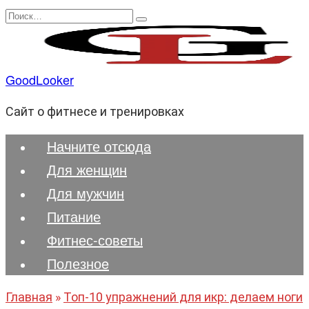
Перейти
Search
к
for:
содержанию
GoodLooker
Сайт о фитнесе и тренировках
Начните отсюда
Для женщин
Для мужчин
Питание
Фитнес-советы
Полезноe
Главная
»
Топ-10 упражнений для икр: делаем ноги