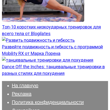
Топ-10 коротких низкоударных тренировок для
всего тела от Blogilates
Развейте подвижность и гибкость с программой
Mobility RX от Марка Лорена
Dance Off the Inches: танцевальные тренировки в
разных стилях для похудения
На главную
Реклама
Политика конфиденциальности