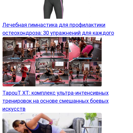
Лечебная гимнастика для профилактики
остеохондроза: 30 упражнений для каждого
TapouT XT: комплекс ультра-интенсивных
тренировок на основе смешанных боевых
искусств