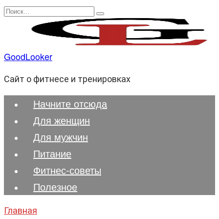
Перейти
Search
к
for:
содержанию
GoodLooker
Сайт о фитнесе и тренировках
Начните отсюда
Для женщин
Для мужчин
Питание
Фитнес-советы
Полезноe
Главная