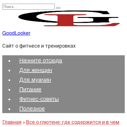
Перейти
Search
к
for:
содержанию
GoodLooker
Сайт о фитнесе и тренировках
Начните отсюда
Для женщин
Для мужчин
Питание
Фитнес-советы
Полезноe
Главная
»
Все о глютене: где содержится и в чем