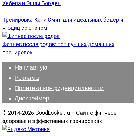
Хебела и Эшли Борден
Тренировка Кэти Смит для идеальных бедер и
ягодиц со степом
Фитнес после родов: топ лучших домашних
тренировок
На главную
Реклама
Политика конфиденциальности
Дисклеймер
© 2014-2026 GoodLooker.ru – Сайт о фитнесе,
здоровье и эффективных тренировках