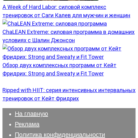
A Week of Hard Labor: силовой комплекс
тренировок от Саги Калев для мужчин и женщин
ChaLEAN Extreme: силовая программа в домашних
условиях с Шалин Джонсон
Обзор двух комплексных программ от Кейт
Фридрих: Strong and Sweaty и Fit Tower
Ripped with HIIT: серия интенсивных интервальных
тренировок от Кейт Фридрих
На главную
Реклама
Политика конфиденциальности