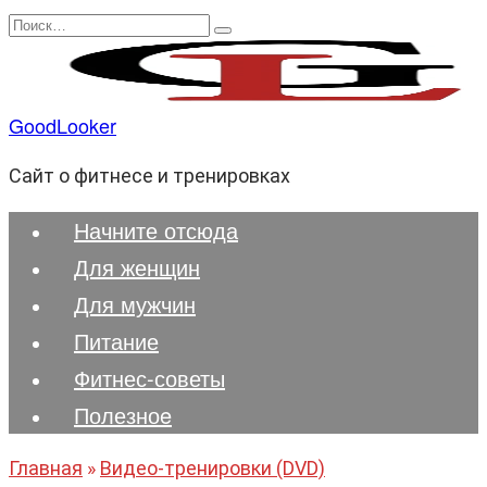
Перейти
Search
к
for:
содержанию
GoodLooker
Сайт о фитнесе и тренировках
Начните отсюда
Для женщин
Для мужчин
Питание
Фитнес-советы
Полезноe
Главная
»
Видео-тренировки (DVD)