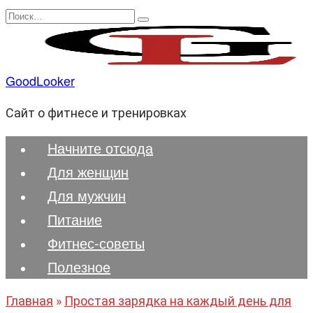
Перейти
Search
к
for:
содержанию
GoodLooker
Сайт о фитнесе и тренировках
Начните отсюда
Для женщин
Для мужчин
Питание
Фитнес-советы
Полезноe
Главная
»
Простая зарядка на каждый день для