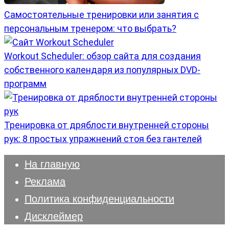
Самостоятельные тренировки или занятия с
персональным тренером: что выбрать?
Workout Scheduler: обзор сайта для создания
собственного календаря из популярных DVD-
программ
Тренировка от дряблости внутренней стороны
рук: 8 простых упражнений стоя без гантелей
На главную
Реклама
Политика конфиденциальности
Дисклеймер