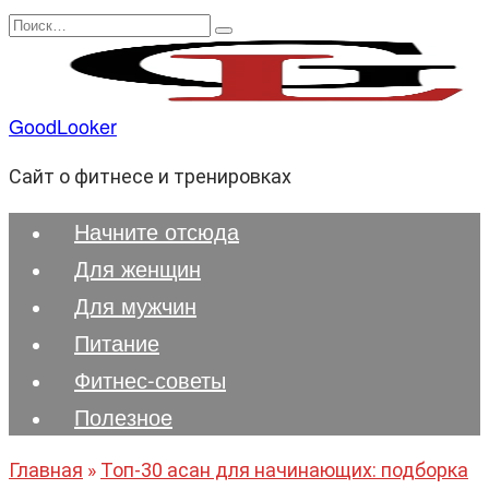
Перейти
Search
к
for:
содержанию
GoodLooker
Сайт о фитнесе и тренировках
Начните отсюда
Для женщин
Для мужчин
Питание
Фитнес-советы
Полезноe
Главная
»
Топ-30 асан для начинающих: подборка