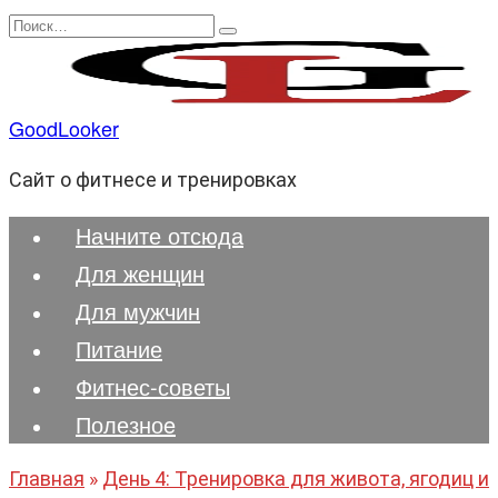
Перейти
Search
к
for:
содержанию
GoodLooker
Сайт о фитнесе и тренировках
Начните отсюда
Для женщин
Для мужчин
Питание
Фитнес-советы
Полезноe
Главная
»
День 4: Тренировка для живота, ягодиц и