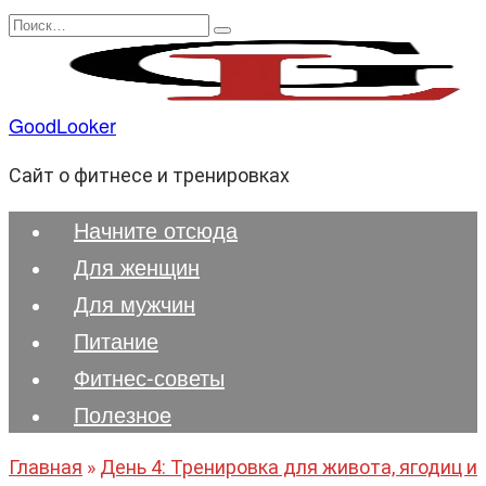
Перейти
Search
к
for:
содержанию
GoodLooker
Сайт о фитнесе и тренировках
Начните отсюда
Для женщин
Для мужчин
Питание
Фитнес-советы
Полезноe
Главная
»
День 4: Тренировка для живота, ягодиц и