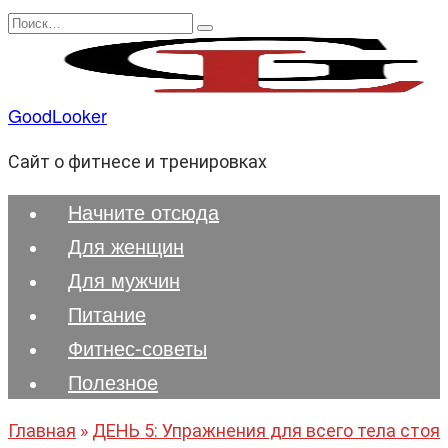
Перейти
Search
к
for:
содержанию
GoodLooker
Сайт о фитнесе и тренировках
Начните отсюда
Для женщин
Для мужчин
Питание
Фитнес-советы
Полезноe
Главная
»
ДЕНЬ 5: Упражнения для всего тела стоя