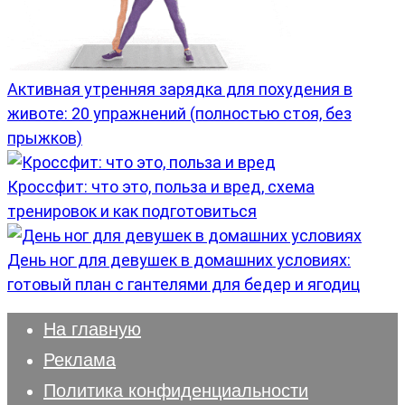
Активная утренняя зарядка для похудения в
животе: 20 упражнений (полностью стоя, без
прыжков)
Кроссфит: что это, польза и вред, схема
тренировок и как подготовиться
День ног для девушек в домашних условиях:
готовый план с гантелями для бедер и ягодиц
На главную
Реклама
Политика конфиденциальности