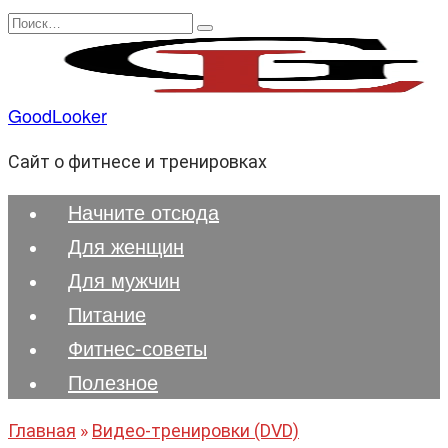
Перейти
Search
к
for:
содержанию
GoodLooker
Сайт о фитнесе и тренировках
Начните отсюда
Для женщин
Для мужчин
Питание
Фитнес-советы
Полезноe
Главная
»
Видео-тренировки (DVD)