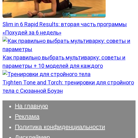
Slim in 6 Rapid Results: вторая часть программы
«Похудей за 6 недель»
Как правильно выбрать мультиварку: советы и
параметры + 10 моделей для каждого
Tighten Tone and Torch: тренировки для стройного
тела с Сюзанной Боуэн
На главную
Реклама
Политика конфиденциальности
Дисклеймер