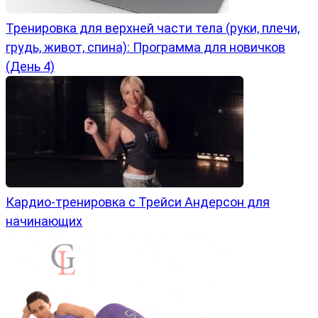
Тренировка для верхней части тела (руки, плечи,
грудь, живот, спина): Программа для новичков
(День 4)
Кардио-тренировка с Трейси Андерсон для
начинающих