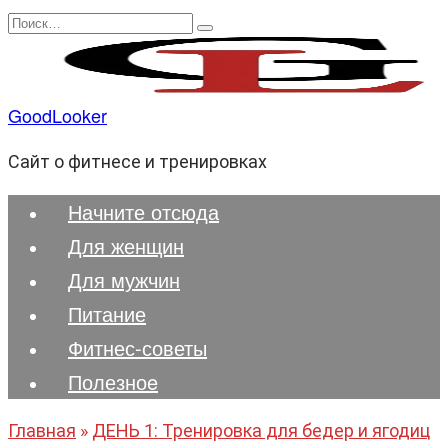
Перейти
Search
к
for:
содержанию
GoodLooker
Сайт о фитнесе и тренировках
Начните отсюда
Для женщин
Для мужчин
Питание
Фитнес-советы
Полезноe
Главная
»
ДЕНЬ 1: Тренировка для бедер и ягодиц