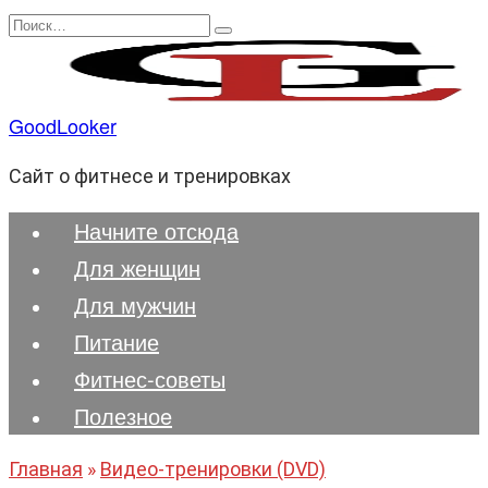
Перейти
Search
к
for:
содержанию
GoodLooker
Сайт о фитнесе и тренировках
Начните отсюда
Для женщин
Для мужчин
Питание
Фитнес-советы
Полезноe
Главная
»
Видео-тренировки (DVD)