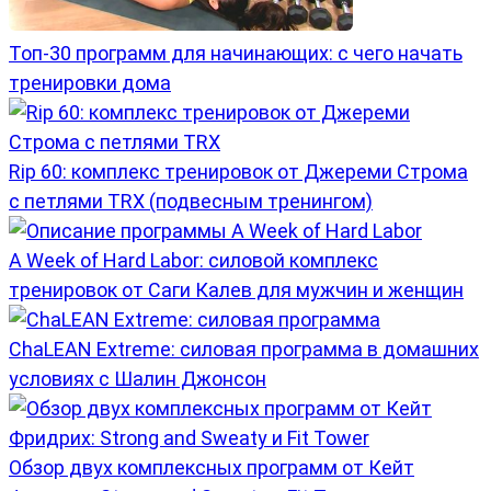
Топ-30 программ для начинающих: с чего начать
тренировки дома
Rip 60: комплекс тренировок от Джереми Строма
с петлями TRX (подвесным тренингом)
A Week of Hard Labor: силовой комплекс
тренировок от Саги Калев для мужчин и женщин
ChaLEAN Extreme: силовая программа в домашних
условиях с Шалин Джонсон
Обзор двух комплексных программ от Кейт