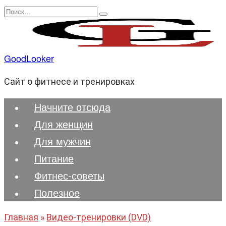
Перейти
Search
к
for:
содержанию
GoodLooker
Сайт о фитнесе и тренировках
Начните отсюда
Для женщин
Для мужчин
Питание
Фитнес-советы
Полезноe
Главная
»
Видео-тренировки (DVD)